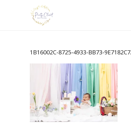
Skip
to
content
1B16002C-8725-4933-BB73-9E7182C