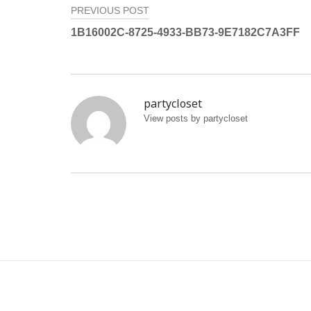
投
PREVIOUS POST
1B16002C-8725-4933-BB73-9E7182C7A3FF
稿
ナ
partycloset
ビ
View posts by partycloset
ゲ
ー
シ
ョ
ン